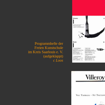
Programmhefte der
Freien Kunstschule
im Kreis Saarlouis e. V.
(aufgeklappt)
c Loos